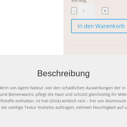
Vorrätig
Agent
-
+
Nateur
In den Warenkorb
Holi
(Stick)
8233
Blackburn
Deodorant
Beschreibung
Menge
ünderin von Agent Nateur, von den schädlichen Auswirkungen der 
er und Bienenwachs, pflegt die Haut und schützt gleichzeitig ihr M
stoffe enthalten, ist holi (Stick) wirklich rein – frei von Aluminium
nd die samtige Textur mühelos auftragen, nehmen Feuchtigkeit auf 