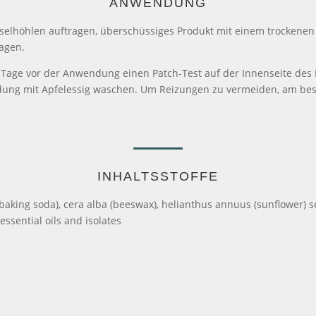
ANWENDUNG
hselhöhlen auftragen, überschüssiges Produkt mit einem trocken
ragen.
 3 Tage vor der Anwendung einen Patch-Test auf der Innenseite de
ung mit Apfelessig waschen. Um Reizungen zu vermeiden, am best
INHALTSSTOFFE
baking soda), cera alba (beeswax), helianthus annuus (sunflower) se
essential oils and isolates