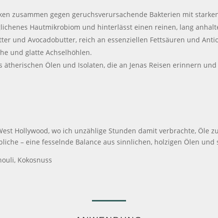
rken zusammen gegen geruchsverursachende Bakterien mit starken 
eglichenes Hautmikrobiom und hinterlässt einen reinen, lang anhal
r und Avocadobutter, reich an essenziellen Fettsäuren und Antio
he und glatte Achselhöhlen.
 ätherischen Ölen und Isolaten, die an Jenas Reisen erinnern un
 West Hollywood, wo ich unzählige Stunden damit verbrachte, Öle 
liche – eine fesselnde Balance aus sinnlichen, holzigen Ölen und
houli, Kokosnuss