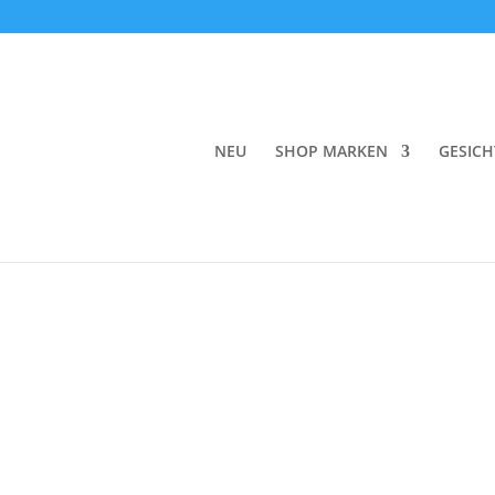
Start
/
Körper
/
Deodorant
/ Agent Nateur Holi 
NEU
SHOP MARKEN
GESICH