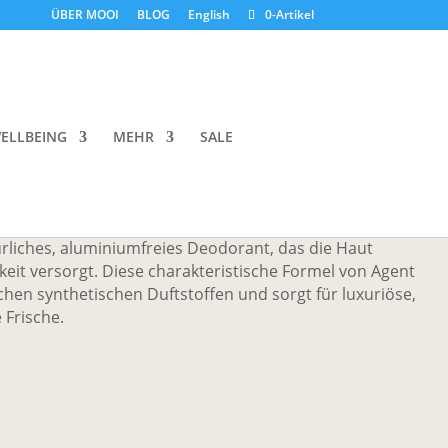
ÜBER MOOI
BLOG
English
0-Artikel
oli (Stick) 8233 Blackburn
ELLBEING
MEHR
SALE
natürliches, aluminiumfreies Deodorant, das die Haut
keit versorgt. Diese charakteristische Formel von Agent
ichen synthetischen Duftstoffen und sorgt für luxuriöse,
 Frische.