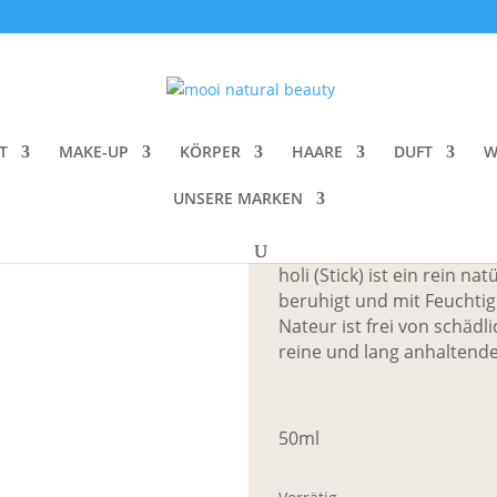
(Stick) 8233 Blackburn Deodorant
Agent Nateur H
Deodorant
T
MAKE-UP
KÖRPER
HAARE
DUFT
W
UNSERE MARKEN
CHF
25.00
holi (Stick) ist ein rein 
beruhigt und mit Feuchtig
Nateur ist frei von schädl
reine und lang anhaltende
50ml