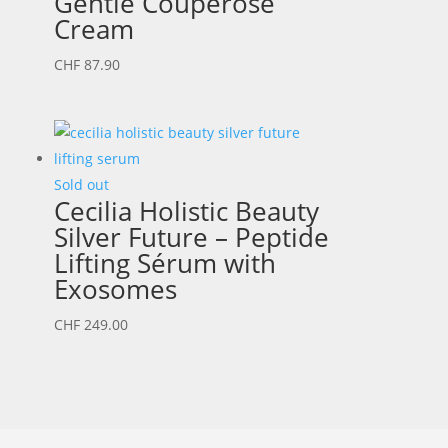
Gentle Couperose
Cream
CHF
87.90
Sold out
Cecilia Holistic Beauty
Silver Future – Peptide
Lifting Sérum with
Exosomes
CHF
249.00