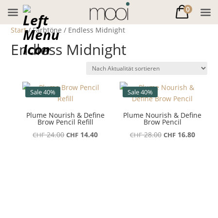
0
Start
/ Farbtöne / Endless Midnight
Endless Midnight
Sale 40%
Sale 40%
Plume Nourish & Define
Plume Nourish & Define
Brow Pencil Refill
Brow Pencil
Ursprünglicher
Aktueller
Ursprünglicher
Aktuell
24.00
14.40
28.00
16.80
CHF
CHF
CHF
CHF
Preis
Preis
Preis
Preis
war:
ist:
war:
ist:
CHF 24.00
CHF 14.40.
CHF 28.00
CHF 16