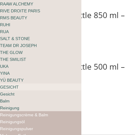
RAAW ALCHEMY
RIVE DROITE PARIS
beVIVID drinking bottle 850 ml –
RMS BEAUTY
Pure
RUHI
RUA
CHF
42.00
SALT & STONE
TEAM DR JOSEPH
THE GLOW
THE SMILIST
beVIVID drinking bottle 500 ml –
UKA
Boo
YINA
YÙ BEAUTY
CHF
35.00
GESICHT
Gesicht
Balm
Reinigung
Reinigungscrème & Balm
Reinigungsöl
Reinigungspulver