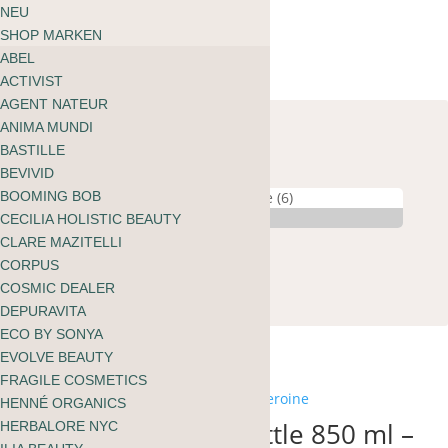
ÜBER MOOI
NEU
Warenkorb
BLOG
SHOP MARKEN
kein Produkt gefunden
ABEL
zu shoppen
ACTIVIST
AGENT NATEUR
Textsuche
ANIMA MUNDI
BASTILLE
Marken
BEVIVID
BOOMING BOB
Produktkategorien
CECILIA HOLISTIC BEAUTY
CLARE MAZITELLI
Bedürfnis
CORPUS
COSMIC DEALER
Inhaltsstoffe
DEPURAVITA
ECO BY SONYA
Nach
Alle 5 Ergebnisse werden angezeigt
EVOLVE BEAUTY
Aktualität
FRAGILE COSMETICS
sortiert
HENNÉ ORGANICS
beVIVID drinking bottle 850 ml –
HERBALORE NYC