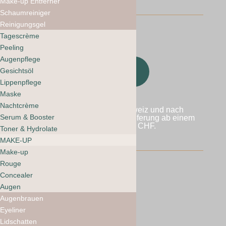
Make-up Entferner
Schaumreiniger
Reinigungsgel
Tagescrème
Peeling
Augenpflege
Gesichtsöl
Lippenpflege
Maske
Nachtcrème
Wir versenden in die Schweiz und nach
Serum & Booster
Liechtenstein. Kostenlose Lieferung ab einem
Bestellwert von 60 CHF.
Toner & Hydrolate
MAKE-UP
Make-up
Rouge
Concealer
AGB mooi webshop
Augen
Datenschutzbestimmungen
Augenbrauen
Eyeliner
Lidschatten