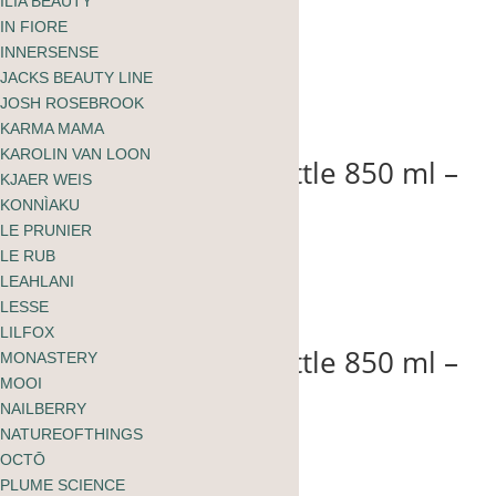
ILIA BEAUTY
Heroine
IN FIORE
CHF
42.00
INNERSENSE
JACKS BEAUTY LINE
JOSH ROSEBROOK
KARMA MAMA
KAROLIN VAN LOON
beVIVID drinking bottle 850 ml –
KJAER WEIS
Rebel
KONNÌAKU
LE PRUNIER
CHF
42.00
LE RUB
LEAHLANI
LESSE
LILFOX
beVIVID drinking bottle 850 ml –
MONASTERY
Bubble
MOOI
NAILBERRY
CHF
42.00
NATUREOFTHINGS
OCTŌ
PLUME SCIENCE