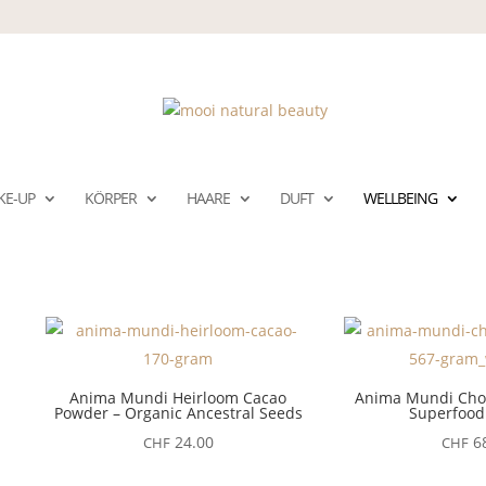
KE-UP
KÖRPER
HAARE
DUFT
WELLBEING
Anima Mundi Heirloom Cacao
Anima Mundi Choc
Powder – Organic Ancestral Seeds
Superfood
24.00
68
CHF
CHF