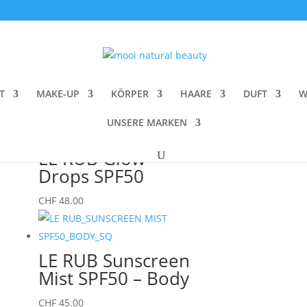
Nach
Alle 10 Ergebnisse werden angezeigt
Aktualität
T
MAKE-UP
KÖRPER
HAARE
DUFT
W
sortiert
UNSERE MARKEN
Sold out
LE RUB Glow
Drops SPF50
CHF
48.00
LE RUB Sunscreen
Mist SPF50 – Body
CHF
45.00