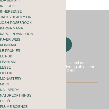
ILIA BEAUTY
IN FIORE
INNERSENSE
JACKS BEAUTY LINE
JOSH ROSEBROOK
KARMA MAMA
KAROLIN VAN LOON
KJAER WEIS
KONNÌAKU
LE PRUNIER
LE RUB
LEAHLANI
Wir versenden in die Schweiz und nach
Liechtenstein. Kostenlose Lieferung ab einem
LESSE
Bestellwert von 60 CHF.
LILFOX
MONASTERY
MOOI
NAILBERRY
NATUREOFTHINGS
AGB mooi webshop
OCTŌ
Datenschutzbestimmungen
PLUME SCIENCE