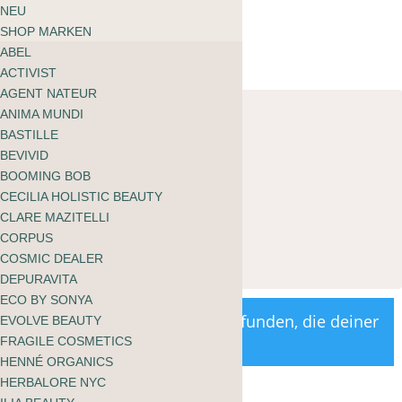
ÜBER MOOI
NEU
Warenkorb
BLOG
SHOP MARKEN
kein Produkt gefunden
ABEL
zu shoppen
ACTIVIST
AGENT NATEUR
Textsuche
ANIMA MUNDI
BASTILLE
Marken
BEVIVID
BOOMING BOB
Produktkategorien
CECILIA HOLISTIC BEAUTY
CLARE MAZITELLI
Bedürfnis
CORPUS
COSMIC DEALER
Inhaltsstoffe
DEPURAVITA
ECO BY SONYA
Es wurden keine Produkte gefunden, die deiner
EVOLVE BEAUTY
Auswahl entsprechen.
FRAGILE COSMETICS
HENNÉ ORGANICS
HERBALORE NYC