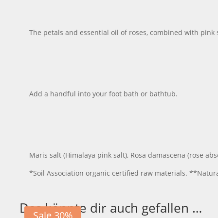
The petals and essential oil of roses, combined with pink
Add a handful into your foot bath or bathtub.
Maris salt (Himalaya pink salt), Rosa damascena (rose absol
*Soil Association organic certified raw materials. **Natura
Das könnte dir auch gefallen …
Sale 30%