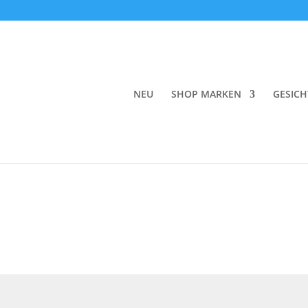
Start
/
Körper
/
Badezusätze
/ Per Purr Flower 
NEU
SHOP MARKEN
GESICH