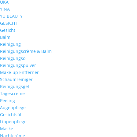
UKA
YINA
YÙ BEAUTY
GESICHT
Gesicht
Balm
Reinigung
Reinigungscrème & Balm
Reinigungsöl
Reinigungspulver
Make-up Entferner
Schaumreiniger
Reinigungsgel
Tagescrème
Peeling
Augenpflege
Gesichtsöl
Lippenpflege
Maske
Nachtcrème