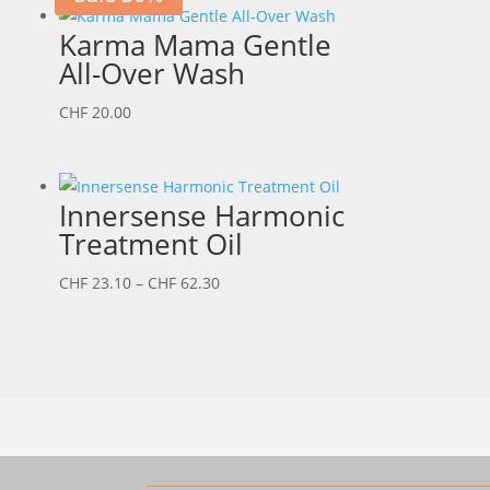
Karma Mama Gentle
All-Over Wash
CHF
20.00
Innersense Harmonic
Treatment Oil
Preisspanne:
CHF
23.10
–
CHF
62.30
CHF 23.10
bis
CHF 62.30