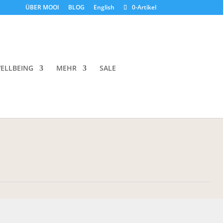
ÜBER MOOI
BLOG
English
0-Artikel
r Cure Salts
ELLBEING
MEHR
SALE
h a calming and relaxing effect.