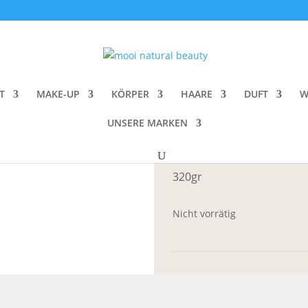
Cure Salts
Per Purr Flowe
T
MAKE-UP
KÖRPER
HAARE
DUFT
W
CHF
36.00
UNSERE MARKEN
Flower Cure Bath Salts wit
320gr
Nicht vorrätig