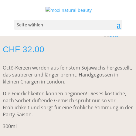
Start
/
Duft
/
Kerzen & Raumdüfte
/ Octō Festive Fizz Candle
Octō Festive Fizz Candle
Seite wählen
CHF
32.00
Octō-Kerzen werden aus feinstem Sojawachs hergestellt,
das sauberer und länger brennt. Handgegossen in
kleinen Chargen in London.
Die Feierlichkeiten können beginnen! Dieses köstliche,
nach Sorbet duftende Gemisch sprüht nur so vor
Fröhlichkeit und sorgt für eine fröhliche Stimmung in der
Party-Saison.
300ml