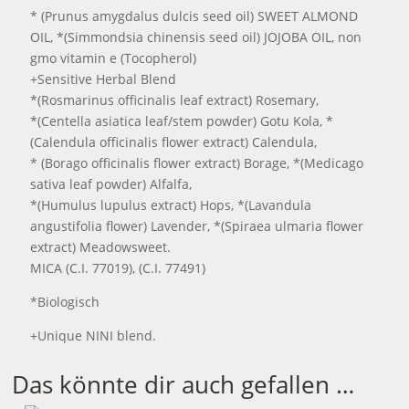
* (Prunus amygdalus dulcis seed oil) SWEET ALMOND
OIL, *(Simmondsia chinensis seed oil) JOJOBA OIL, non
gmo vitamin e (Tocopherol)
+Sensitive Herbal Blend
*(Rosmarinus officinalis leaf extract) Rosemary,
*(Centella asiatica leaf/stem powder) Gotu Kola, *
(Calendula officinalis flower extract) Calendula,
* (Borago officinalis flower extract) Borage, *(Medicago
sativa leaf powder) Alfalfa,
*(Humulus lupulus extract) Hops, *(Lavandula
angustifolia flower) Lavender, *(Spiraea ulmaria flower
extract) Meadowsweet.
MICA (C.I. 77019), (C.I. 77491)
*Biologisch
+Unique NINI blend.
Das könnte dir auch gefallen …