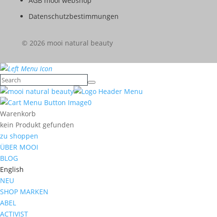
AGB mooi webshop
Datenschutzbestimmungen
© 2026 mooi natural beauty
0
Warenkorb
kein Produkt gefunden
zu shoppen
ÜBER MOOI
BLOG
English
NEU
SHOP MARKEN
ABEL
ACTIVIST