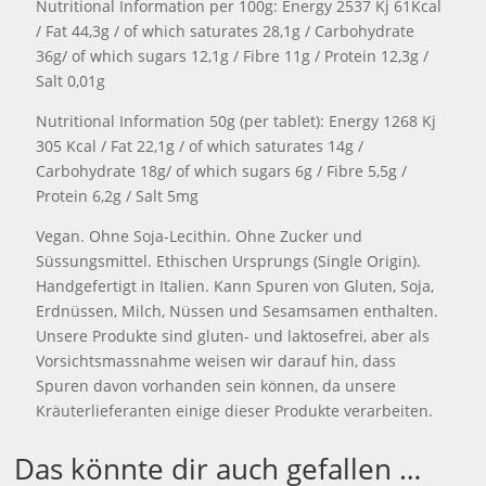
Nutritional Information per 100g: Energy 2537 Kj 61Kcal
/ Fat 44,3g / of which saturates 28,1g / Carbohydrate
36g/ of which sugars 12,1g / Fibre 11g / Protein 12,3g /
Salt 0,01g
Nutritional Information 50g (per tablet):
Energy 1268 Kj
305 Kcal / Fat 22,1g / of which saturates 14g /
Carbohydrate 18g/ of which sugars 6g / Fibre 5,5g /
Protein 6,2g / Salt 5mg
Vegan. Ohne Soja-Lecithin. Ohne Zucker und
Süssungsmittel. Ethischen Ursprungs (Single Origin).
Handgefertigt in Italien. Kann Spuren von Gluten, Soja,
Erdnüssen, Milch, Nüssen und Sesamsamen enthalten.
Unsere Produkte sind gluten- und laktosefrei, aber als
Vorsichtsmassnahme weisen wir darauf hin, dass
Spuren davon vorhanden sein können, da unsere
Kräuterlieferanten einige dieser Produkte verarbeiten.
Das könnte dir auch gefallen …