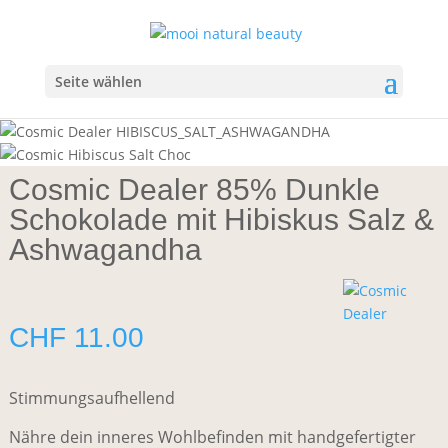
Start
/
Wellbeing
/
Inner Wellbeing
/
Schokolade
/ Cosmic
Dealer 85% Dunkle Schokolade mit Hibiskus Salz &
Ashwagandha
Seite wählen
Cosmic Dealer 85% Dunkle
Schokolade mit Hibiskus Salz &
Ashwagandha
CHF
11.00
Stimmungsaufhellend
Nähre dein inneres Wohlbefinden mit handgefertigter