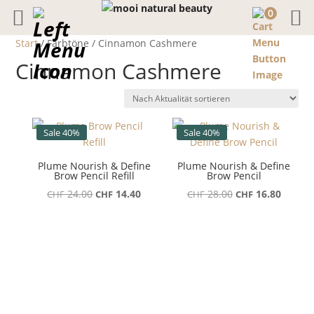
0
Start
/ Farbtöne / Cinnamon Cashmere
Cinnamon Cashmere
Sale 40%
Sale 40%
Plume Nourish & Define
Plume Nourish & Define
Brow Pencil Refill
Brow Pencil
Ursprünglicher
Aktueller
Ursprünglicher
Aktuell
24.00
14.40
28.00
16.80
CHF
CHF
CHF
CHF
Preis
Preis
Preis
Preis
war:
ist:
war:
ist:
CHF 24.00
CHF 14.40.
CHF 28.00
CHF 16